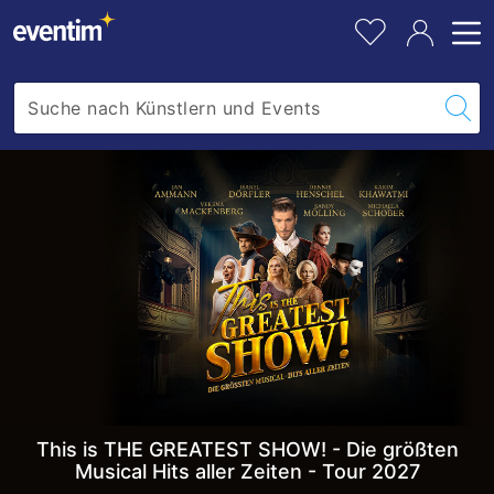
THE
barrierefrei.
pe
Fa
GREATEST
hi
SHOW!
-
Die
größten
Musical
Hits
aller
Zeiten
-
Tour
This is THE GREATEST SHOW! - Die größten
Musical Hits aller Zeiten - Tour 2027
2027