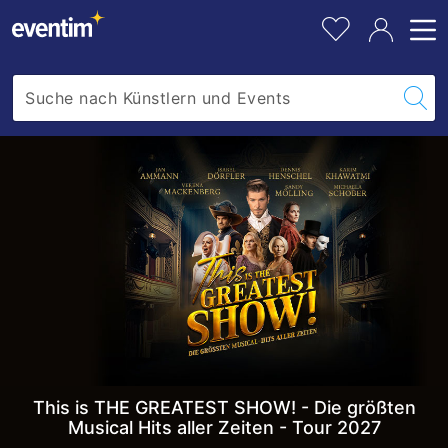
THE
barrierefrei.
n
pe
Fa
GREATEST
W
hi
a
SHOW!
r
-
e
Die
n
k
größten
o
Musical
r
b
Hits
l
aller
e
Zeiten
g
e
-
n
Tour
This is THE GREATEST SHOW! - Die größten
Musical Hits aller Zeiten - Tour 2027
2027