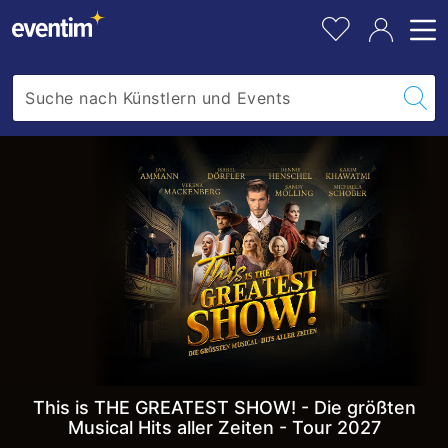
THE
barrierefrei.
n
pe
Fa
GREATEST
W
hi
a
SHOW!
r
-
e
Die
n
k
größten
o
Musical
r
b
Hits
l
aller
e
Zeiten
g
e
-
n
Tour
This is THE GREATEST SHOW! - Die größten
Musical Hits aller Zeiten - Tour 2027
2027