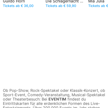
Guildo Horn
Die Schlagernacht des Jahres
Mia Julia
Tickets ab € 36,00
Tickets ab € 59,90
Tickets ab 
Ob Pop-Show, Rock-Spektakel oder Klassik-Konzert, ob
Sport-Event, Comedy-Veranstaltung, Musical-Spektakel
oder Theaterbesuch: Bei
EVENTIM
findest du
Eintrittskarten für alle erdenklichen Formen des Live-
Entertainments. Über 200.000 Events im Jahr stehen