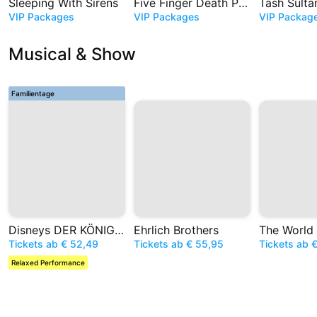
Sleeping With Sirens
Five Finger Death Punch
Tash Sulta
VIP Packages
VIP Packages
VIP Packag
Musical & Show
Familientage
Disneys DER KÖNIG DER LÖWEN
Ehrlich Brothers
Tickets ab € 52,49
Tickets ab € 55,95
Tickets ab 
Relaxed Performance